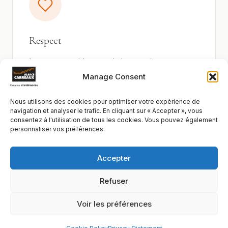
Respect
Le respect guide nos relations, en interne
comme avec nos clients et partenaires. Il se
Manage Consent
traduit par une écoute attentive, des
engagements tenus et une approche
Nous utilisons des cookies pour optimiser votre expérience de
responsable.
navigation et analyser le trafic. En cliquant sur « Accepter », vous
consentez à l'utilisation de tous les cookies. Vous pouvez également
personnaliser vos préférences.
Accepter
Refuser
Voir les préférences
Solidarité